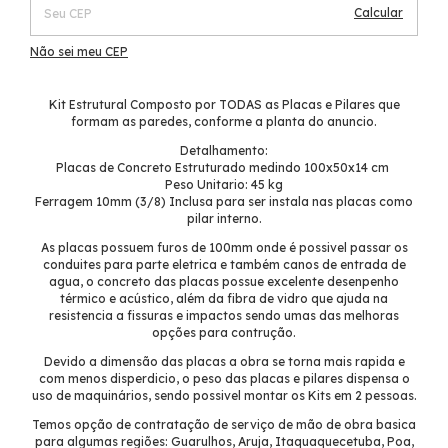
Calcular
Não sei meu CEP
Kit Estrutural Composto por TODAS as Placas e Pilares que
formam as paredes, conforme a planta do anuncio.
Detalhamento:
Placas de Concreto Estruturado medindo 100x50x14 cm
Peso Unitario: 45 kg
Ferragem 10mm (3/8) Inclusa para ser instala nas placas como
pilar interno.
As placas possuem furos de 100mm onde é possivel passar os
conduites para parte eletrica e também canos de entrada de
agua, o concreto das placas possue excelente desenpenho
térmico e acústico, além da fibra de vidro que ajuda na
resistencia a fissuras e impactos sendo umas das melhoras
opções para contrução.
Devido a dimensão das placas a obra se torna mais rapida e
com menos disperdicio, o peso das placas e pilares dispensa o
uso de maquinários, sendo possivel montar os Kits em 2 pessoas.
Temos opção de contratação de serviço de mão de obra basica
para algumas regiões: Guarulhos, Aruja, Itaquaquecetuba, Poa,