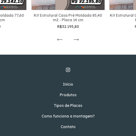
 Moldada 77,60
Kit Estrutural Casa Pré Moldada 85,40
Kit Estrutural
 cm
m2 - Placa 14 cm
0
R$32.195,80
Início
Produtos
Tipos de Placas
Como funciona a montagem?
Contato