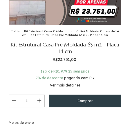
Início
.
Kit Estrutural Casa Pré Moldada
.
Kit Pré Moldado Placas de 14
cm
.
Kit Estrutural Casa Pré Moldada 63 m2 - Placa 14 cm
Kit Estrutural Casa Pré Moldada 63 m2 - Placa
14 cm
R$23.751,00
12
x de
R$1.979,25
sem juros
7% de desconto
pagando com Pix
Ver mais detalhes
Alterar CEP
Entregas para o CEP:
Meios de envio