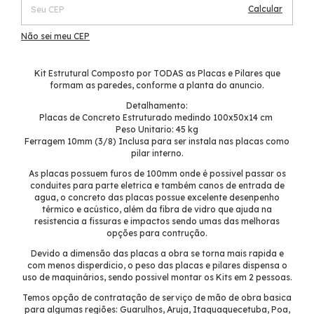
Calcular
Não sei meu CEP
Kit Estrutural Composto por TODAS as Placas e Pilares que
formam as paredes, conforme a planta do anuncio.
Detalhamento:
Placas de Concreto Estruturado medindo 100x50x14 cm
Peso Unitario: 45 kg
Ferragem 10mm (3/8) Inclusa para ser instala nas placas como
pilar interno.
As placas possuem furos de 100mm onde é possivel passar os
conduites para parte eletrica e também canos de entrada de
agua, o concreto das placas possue excelente desenpenho
térmico e acústico, além da fibra de vidro que ajuda na
resistencia a fissuras e impactos sendo umas das melhoras
opções para contrução.
Devido a dimensão das placas a obra se torna mais rapida e
com menos disperdicio, o peso das placas e pilares dispensa o
uso de maquinários, sendo possivel montar os Kits em 2 pessoas.
Temos opção de contratação de serviço de mão de obra basica
para algumas regiões: Guarulhos, Aruja, Itaquaquecetuba, Poa,