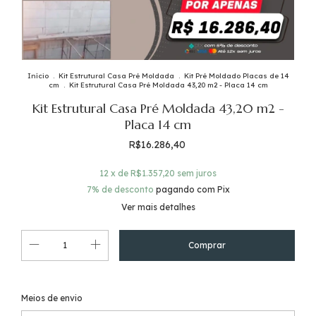
Início
.
Kit Estrutural Casa Pré Moldada
.
Kit Pré Moldado Placas de 14
cm
.
Kit Estrutural Casa Pré Moldada 43,20 m2 - Placa 14 cm
Kit Estrutural Casa Pré Moldada 43,20 m2 -
Placa 14 cm
R$16.286,40
12
x de
R$1.357,20
sem juros
7% de desconto
pagando com Pix
Ver mais detalhes
Alterar CEP
Entregas para o CEP:
Meios de envio