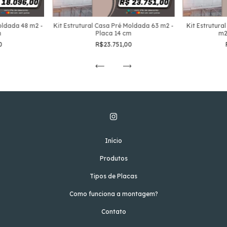
Moldada 48 m2 -
Kit Estrutural Casa Pré Moldada 63 m2 -
Kit Estrutura
m
Placa 14 cm
m2
0
R$23.751,00
Início
Produtos
Tipos de Placas
Como funciona a montagem?
Contato